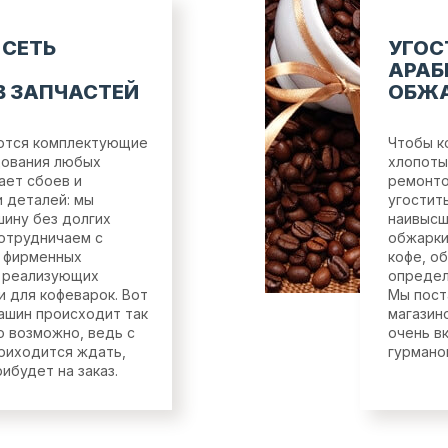
 СЕТЬ
УГОС
АРАБ
 ЗАПЧАСТЕЙ
ОБЖ
еются комплектующие
Чтобы к
дования любых
хлопоты
ает сбоев и
ремонто
и деталей: мы
угостит
ину без долгих
наивысш
отрудничаем с
обжарки
 фирменных
кофе, о
, реализующих
определ
и для кофеварок. Вот
Мы пост
ашин происходит так
магазин
о возможно, ведь с
очень в
приходится ждать,
гурмано
ибудет на заказ.